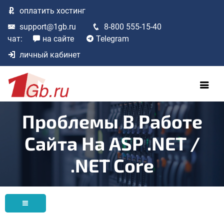
оплатить
хостинг
support@1gb.ru
8-800 555-15-40
чат:
на сайте
Telegram
личный кабинет
Проблемы В Работе
Сайта На ASP .NET /
.NET Core