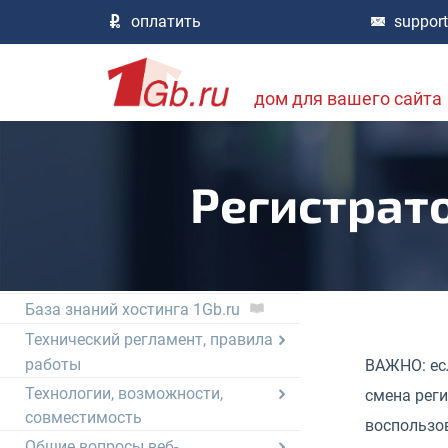
Облачные услуги
оплатить
suppor
Хостинг, сайты, HTTP службы
Домены и DNS
Электронная почта
дом для вашего сайта
Базы данных
Процедуры работы
Другие проекты 1Gb.ru
Регистрат
База знаний хостинга
не нашли информацию? посмотрите тут,
большая библиотека документов хостинга
Вступление
База знаний хостинга 1Gb.ru
Технический регламент, правила
работы
ВАЖНО: есл
Технологии, возможности,
смена реги
совместимость
воспользов
Общие вопросы веб-