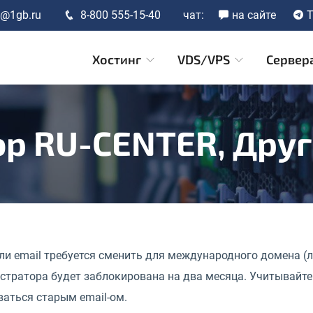
t@1gb.ru
8-800 555-15-40
чат:
на сайте
T
Хостинг
VDS/VPS
Сервер
ор RU-CENTER, Дру
и email требуется сменить для международного домена (люб
стратора будет заблокирована на два месяца. Учитывайте 
аться старым email-ом.