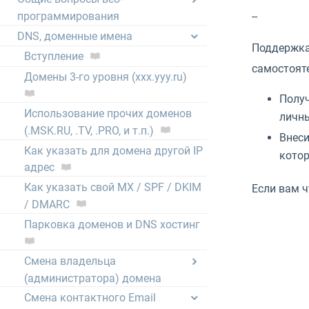
программирования
--
DNS, доменные имена
Поддержка 
Вступление
самостояте
Домены 3-го уровня (xxx.yyy.ru)
Получ
Использование прочих доменов
личны
(.MSK.RU, .TV, .PRO, и т.п.)
Внеси
Как указать для домена другой IP
котор
адрес
Как указать свой MX / SPF / DKIM
Если вам ч
/ DMARC
Парковка доменов и DNS хостинг
Смена владельца
(администратора) домена
Смена контактного Email