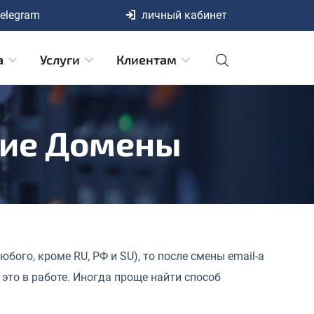
elegram
личный кабинет
а
Услуги
Клиентам
гие Домены
ого, кроме RU, РФ и SU), то после смены email-а
это в работе. Иногда проще найти способ