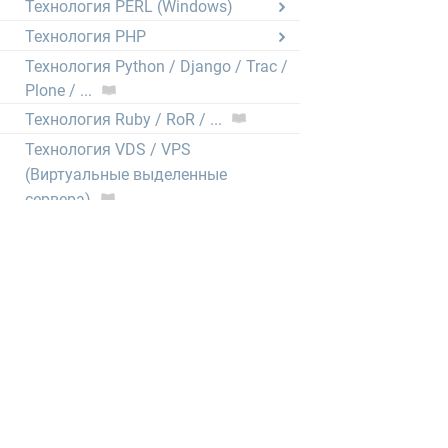
Технология PERL (Windows)
Технология PHP
Технология Python / Django / Trac /
Plone / ...
Технология Ruby / RoR / ...
Технология VDS / VPS
(Виртуальные выделенные
сервера)
Электронная почта
CRON (выполнение скриптов по
расписанию)
Нормативные документы
1GbWiki - Wiki нашего хостинга
тысячи статей от администраторов,
описывающих любые мелочи