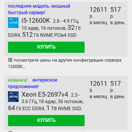
последняя модель, мощный
12611
517
быстрый сервер!
р.
р.
i5-12600K
2.8 - 4.9 ГГц,
в месяц
в день
32
10 ядер, 16 потоков,
Гб
512
DDR4,
Гб NVME PCIe4 SSD
КУПИТЬ
⊞
посмотрите цены на другие конфигурации сервера
12600K...
новинка!
интересное
12611
517
предложение!
р.
р.
Xeon E5-2697v4
2.3 -
в месяц
в день
3.6 ГГц, 18 ядер, 36 потоков,
64
1
Гб ECC DDR4,
TB NVME SSD
КУПИТЬ