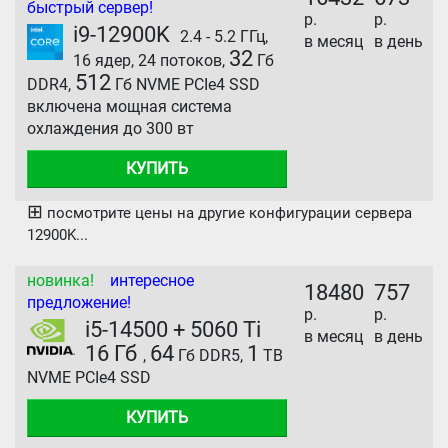
быстрый сервер!
р.
р.
i9-12900K
2.4 - 5.2 ГГц,
в месяц
в день
32
16 ядер, 24 потоков,
Гб
512
DDR4,
Гб NVME PCIe4 SSD
включена мощная система
охлаждения до 300 вт
КУПИТЬ
⊞
посмотрите цены на другие конфигурации сервера
12900K...
новинка!
интересное
18480
757
предложение!
р.
р.
i5-14500 + 5060 Ti
в месяц
в день
16 Гб
64
1
,
Гб DDR5,
TB
NVME PCIe4 SSD
КУПИТЬ