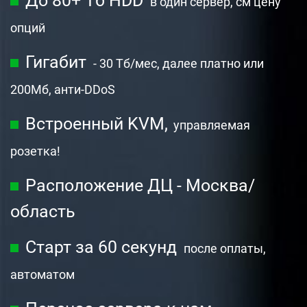
До 80+ Тб HDD
в один сервер, см цену
опций
Гигабит
- 30 Тб/мес, далее платно или
200Мб,
анти-DDoS
Встроенный KVM,
управляемая
розетка!
Расположение ДЦ - Москва/
область
Старт за 60 секунд
после оплаты,
автоматом