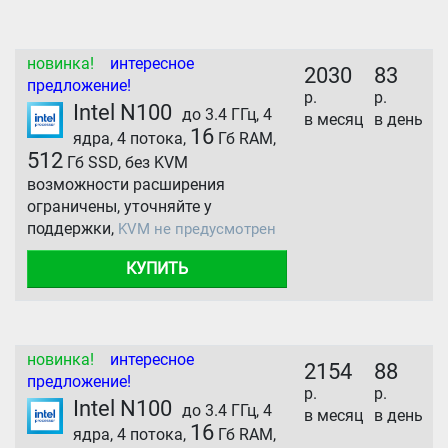
новинка!
интересное
2030
83
предложение!
р.
р.
Intel N100
до 3.4 ГГц, 4
в месяц
в день
16
ядра, 4 потока,
Гб RAM,
512
Гб SSD, без KVM
возможности расширения
ограничены, уточняйте у
поддержки,
KVM не предусмотрен
КУПИТЬ
новинка!
интересное
2154
88
предложение!
р.
р.
Intel N100
до 3.4 ГГц, 4
в месяц
в день
16
ядра, 4 потока,
Гб RAM,