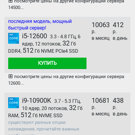
⊞
посмотрите цены на другие конфигурации сервера
14500...
последняя модель, мощный
10063
412
быстрый сервер!
р.
р.
i5-12600
3.3 - 4.8 ГГц, 6
в месяц
в день
32
ядер, 12 потоков,
Гб
512
DDR4,
Гб NVME PCIe4 SSD
КУПИТЬ
⊞
посмотрите цены на другие конфигурации сервера
12600...
i9-10900K
10681
438
3.7 - 5.3 ГГц,
32
р.
р.
10 ядер, 20 потоков,
Гб
в месяц
в день
512
RAM,
Гб NVME SSD
существуют разные опции
охлаждения, прочитайте важные