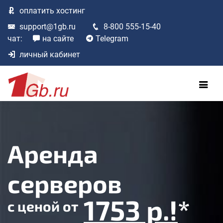
оплатить
хостинг
support@1gb.ru
8-800 555-15-40
чат:
на сайте
Telegram
личный кабинет
Аренда
серверов
1753 р.!
*
с ценой
от