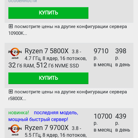
особенности
КУПИТЬ
⊞
посмотрите цены на другие конфигурации сервера
10900K...
Ryzen 7 5800X
9710
398
3.8 -
р.
р.
4.7 ГГц, 8 ядер, 16 потоков,
32
512
в месяц
в день
Гб RAM,
Гб NVME SSD
КУПИТЬ
⊞
посмотрите цены на другие конфигурации сервера
r5800X...
новинка!
последняя модель,
10700
439
мощный быстрый сервер!
р.
р.
Ryzen 7 9700X
3.8 -
в месяц
в день
5.5 ГГц, 8 ядер, 16 потоков,