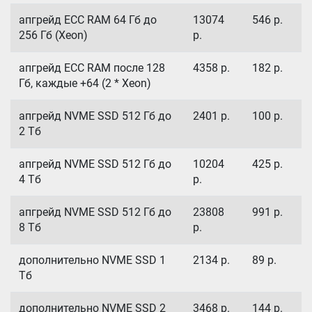
апгрейд ECC RAM 64 Гб до
13074
546
р.
256 Гб (Xeon)
р.
апгрейд ECC RAM после 128
4358
р.
182
р.
Гб, каждые +64 (2 * Xeon)
апгрейд NVME SSD 512 Гб до
2401
р.
100
р.
2 Тб
апгрейд NVME SSD 512 Гб до
10204
425
р.
4 Тб
р.
апгрейд NVME SSD 512 Гб до
23808
991
р.
8 Тб
р.
дополнительно NVME SSD 1
2134
р.
89
р.
Тб
дополнительно NVME SSD 2
3468
р.
144
р.