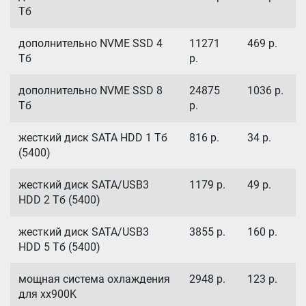
Тб
дополнительно NVME SSD 4
11271
469
р.
Тб
р.
дополнительно NVME SSD 8
24875
1036
р.
Тб
р.
жесткий диск SATA HDD 1 Тб
816
р.
34
р.
(5400)
жесткий диск SATA/USB3
1179
р.
49
р.
HDD 2 Тб (5400)
жесткий диск SATA/USB3
3855
р.
160
р.
HDD 5 Тб (5400)
мощная система охлаждения
2948
р.
123
р.
для xx900K