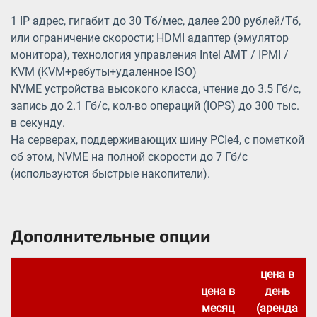
1 IP адрес, гигабит до 30 Тб/мес, далее 200 рублей/Тб,
или ограничение скорости; HDMI адаптер (эмулятор
монитора), технология управления Intel AMT / IPMI /
KVM (KVM+ребуты+удаленное ISO)
NVME устройства высокого класса, чтение до 3.5 Гб/с,
запись до 2.1 Гб/с, кол-во операций (IOPS) до 300 тыс.
в секунду.
На серверах, поддерживающих шину PCIe4, с пометкой
об этом, NVME на полной скорости до 7 Гб/с
(используются быстрые накопители).
Дополнительные опции
цена в
цена в
день
месяц
(аренда