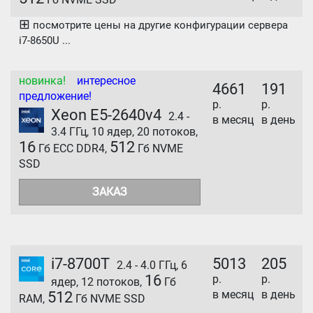
⊞
посмотрите цены на другие конфигурации сервера
i7-8650U ...
новинка!
интересное
4661
191
предложение!
р.
р.
Xeon E5-2640v4
2.4 -
в месяц
в день
3.4 ГГц, 10 ядер, 20 потоков,
16
512
Гб ECC DDR4,
Гб NVME
SSD
ЗАКАЗ
i7-8700T
5013
205
2.4 - 4.0 ГГц, 6
16
р.
р.
ядер, 12 потоков,
Гб
в месяц
в день
512
RAM,
Гб NVME SSD