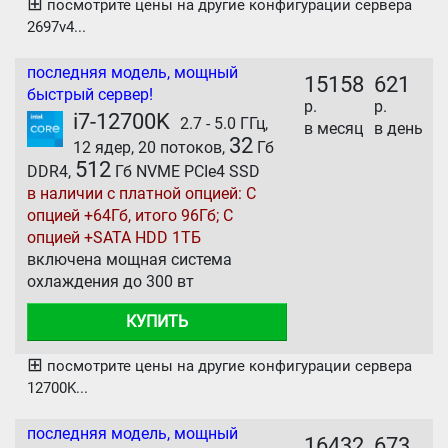
⊞
посмотрите цены на другие конфигурации сервера
2697v4...
последняя модель, мощный
15158
621
быстрый сервер!
р.
р.
i7-12700K
2.7 - 5.0 ГГц,
в месяц
в день
32
12 ядер, 20 потоков,
Гб
512
DDR4,
Гб NVME PCIe4 SSD
в наличии с платной опцией: С
опцией +64Гб, итого 96Гб; С
опцией +SATA HDD 1ТБ
включена мощная система
охлаждения до 300 вт
КУПИТЬ
⊞
посмотрите цены на другие конфигурации сервера
12700K...
последняя модель, мощный
16432
673