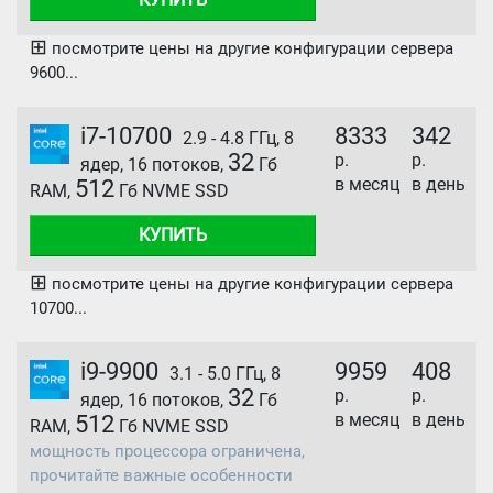
⊞
посмотрите цены на другие конфигурации сервера
9600...
i7-10700
8333
342
2.9 - 4.8 ГГц, 8
32
р.
р.
ядер, 16 потоков,
Гб
в месяц
в день
512
RAM,
Гб NVME SSD
КУПИТЬ
⊞
посмотрите цены на другие конфигурации сервера
10700...
i9-9900
9959
408
3.1 - 5.0 ГГц, 8
32
р.
р.
ядер, 16 потоков,
Гб
в месяц
в день
512
RAM,
Гб NVME SSD
мощность процессора ограничена,
прочитайте важные особенности