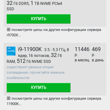
32
1
Гб DDR5,
TB NVME PCIe4
SSD
КУПИТЬ
⊞
посмотрите цены на другие конфигурации сервера
r9700X...
i9-11900K
11446
469
3.5 - 5.3 ГГц, 8
32
р.
р.
ядер, 16 потоков,
Гб
в месяц
в день
512
RAM,
Гб NVME SSD
существуют разные опции
охлаждения, прочитайте важные
особенности
КУПИТЬ
⊞
посмотрите цены на другие конфигурации сервера
11900K...