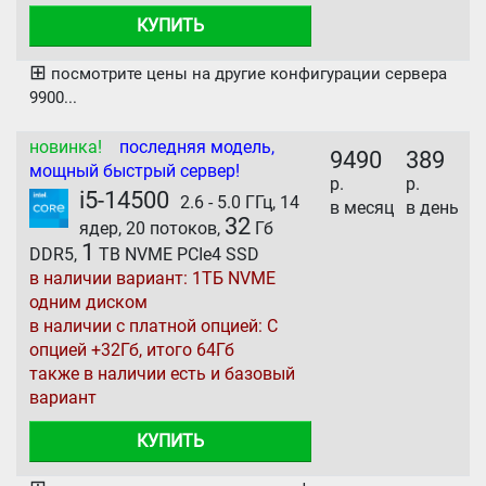
КУПИТЬ
⊞
посмотрите цены на другие конфигурации сервера
9900...
новинка!
последняя модель,
9490
389
мощный быстрый сервер!
р.
р.
i5-14500
2.6 - 5.0 ГГц, 14
в месяц
в день
32
ядер, 20 потоков,
Гб
1
DDR5,
TB NVME PCIe4 SSD
в наличии вариант: 1ТБ NVME
одним диском
в наличии с платной опцией: С
опцией +32Гб, итого 64Гб
также в наличии есть и базовый
вариант
КУПИТЬ