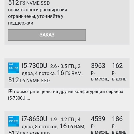
512
Гб NVME SSD
возможности расширения
ограничены, уточняйте у
поддержки
ЗАКАЗ
i5-7300U
3963
162
2.6 - 3.5 ГГц, 2
16
р.
р.
ядра, 4 потока,
Гб RAM,
в месяц
в день
512
Гб NVME SSD
⊞
посмотрите цены на другие конфигурации сервера
i5-7300U ...
i7-8650U
4539
186
1.9 - 4.2 ГГц, 4
16
р.
р.
ядра, 8 потоков,
Гб RAM,
в месяц
в день
512
Гб NVME SSD