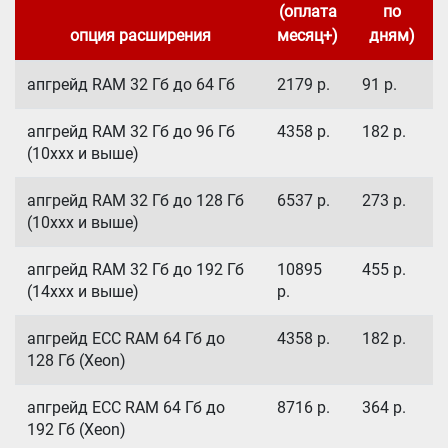
(оплата
по
опция расширения
месяц+)
дням)
апгрейд RAM 32 Гб до 64 Гб
2179
р.
91
р.
апгрейд RAM 32 Гб до 96 Гб
4358
р.
182
р.
(10xxx и выше)
апгрейд RAM 32 Гб до 128 Гб
6537
р.
273
р.
(10xxx и выше)
апгрейд RAM 32 Гб до 192 Гб
10895
455
р.
(14xxx и выше)
р.
апгрейд ECC RAM 64 Гб до
4358
р.
182
р.
128 Гб (Xeon)
апгрейд ECC RAM 64 Гб до
8716
р.
364
р.
192 Гб (Xeon)