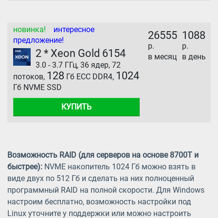
новинка!
интересное
26555
1088
предложение!
р.
р.
2 * Xeon Gold 6154
в месяц
в день
3.0 - 3.7 ГГц, 36 ядер, 72
128
1024
потоков,
Гб ECC DDR4,
Гб NVME SSD
КУПИТЬ
Возможность RAID (для серверов на основе 8700T и
быстрее):
NVME накопитель 1024 Гб можно взять в
виде двух по 512 Гб и сделать на них полноценный
программный RAID на полной скорости. Для Windows
настроим бесплатно, возможность настройки под
Linux уточните у поддержки или можно настроить