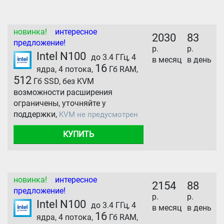
новинка!
интересное
2030
83
предложение!
р.
р.
Intel N100
до 3.4 ГГц, 4
в месяц
в день
16
ядра, 4 потока,
Гб RAM,
512
Гб SSD, без KVM
возможности расширения
ограничены, уточняйте у
поддержки,
KVM не предусмотрен
КУПИТЬ
новинка!
интересное
2154
88
предложение!
р.
р.
Intel N100
до 3.4 ГГц, 4
в месяц
в день
16
ядра, 4 потока,
Гб RAM,