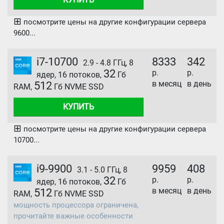
⊞
посмотрите цены на другие конфигурации сервера
9600...
i7-10700
8333
342
2.9 - 4.8 ГГц, 8
32
р.
р.
ядер, 16 потоков,
Гб
в месяц
в день
512
RAM,
Гб NVME SSD
КУПИТЬ
⊞
посмотрите цены на другие конфигурации сервера
10700...
i9-9900
9959
408
3.1 - 5.0 ГГц, 8
32
р.
р.
ядер, 16 потоков,
Гб
в месяц
в день
512
RAM,
Гб NVME SSD
мощность процессора ограничена,
прочитайте важные особенности