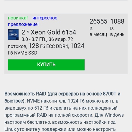
новинка!
интересное
26555
1088
предложение!
р.
р.
2 * Xeon Gold 6154
в месяц
в день
3.0 - 3.7 ГГц, 36 ядер, 72
128
1024
потоков,
Гб ECC DDR4,
Гб NVME SSD
КУПИТЬ
Возможность RAID (для серверов на основе 8700T и
быстрее):
NVME накопитель 1024 Гб можно взять в
виде двух по 512 Гб и сделать на них полноценный
программный RAID на полной скорости. Для Windows
настроим бесплатно, возможность настройки под
Linux уточните у поддержки или можно настроить