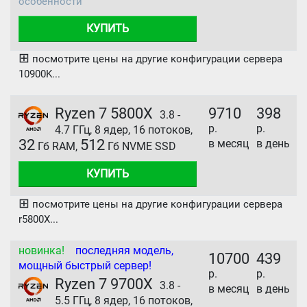
особенности
КУПИТЬ
⊞
посмотрите цены на другие конфигурации сервера
10900K...
Ryzen 7 5800X
9710
398
3.8 -
р.
р.
4.7 ГГц, 8 ядер, 16 потоков,
32
512
в месяц
в день
Гб RAM,
Гб NVME SSD
КУПИТЬ
⊞
посмотрите цены на другие конфигурации сервера
r5800X...
новинка!
последняя модель,
10700
439
мощный быстрый сервер!
р.
р.
Ryzen 7 9700X
3.8 -
в месяц
в день
5.5 ГГц, 8 ядер, 16 потоков,