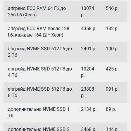
апгрейд ECC RAM 64 Гб до
13074
546
р.
256 Гб (Xeon)
р.
апгрейд ECC RAM после 128
4358
р.
182
р.
Гб, каждые +64 (2 * Xeon)
апгрейд NVME SSD 512 Гб до
2401
р.
100
р.
2 Тб
апгрейд NVME SSD 512 Гб до
10204
425
р.
4 Тб
р.
апгрейд NVME SSD 512 Гб до
23808
991
р.
8 Тб
р.
дополнительно NVME SSD 1
2134
р.
89
р.
Тб
дополнительно NVME SSD 2
3468
р.
144
р.