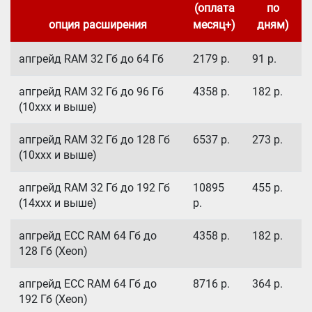
(оплата
по
опция расширения
месяц+)
дням)
апгрейд RAM 32 Гб до 64 Гб
2179
р.
91
р.
апгрейд RAM 32 Гб до 96 Гб
4358
р.
182
р.
(10xxx и выше)
апгрейд RAM 32 Гб до 128 Гб
6537
р.
273
р.
(10xxx и выше)
апгрейд RAM 32 Гб до 192 Гб
10895
455
р.
(14xxx и выше)
р.
апгрейд ECC RAM 64 Гб до
4358
р.
182
р.
128 Гб (Xeon)
апгрейд ECC RAM 64 Гб до
8716
р.
364
р.
192 Гб (Xeon)