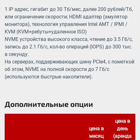
1 IP адрес, гигабит до 30 Тб/мес, далее 200 рублей/Тб,
или ограничение скорости; HDMI адаптер (эмулятор
монитора), технология управления Intel AMT / IPMI /
KVM (KVM+ребуты+удаленное ISO)
NVME устройства высокого класса, чтение до 3.5 Гб/с,
запись до 2.1 Гб/с, кол-во операций (IOPS) до 300 тыс.
в секунду.
На серверах, поддерживающих шину PCIe4, с пометкой
об этом, NVME на полной скорости до 7 Гб/с
(используются быстрые накопители).
Дополнительные опции
цена в
цена в
день
месяц
(аренда