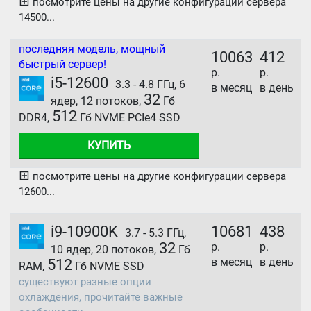
⊞
посмотрите цены на другие конфигурации сервера
14500...
последняя модель, мощный
10063
412
быстрый сервер!
р.
р.
i5-12600
3.3 - 4.8 ГГц, 6
в месяц
в день
32
ядер, 12 потоков,
Гб
512
DDR4,
Гб NVME PCIe4 SSD
КУПИТЬ
⊞
посмотрите цены на другие конфигурации сервера
12600...
i9-10900K
10681
438
3.7 - 5.3 ГГц,
32
р.
р.
10 ядер, 20 потоков,
Гб
в месяц
в день
512
RAM,
Гб NVME SSD
существуют разные опции
охлаждения, прочитайте важные