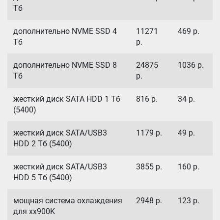
Тб
дополнительно NVME SSD 4
11271
469
р.
Тб
р.
дополнительно NVME SSD 8
24875
1036
р.
Тб
р.
жесткий диск SATA HDD 1 Тб
816
р.
34
р.
(5400)
жесткий диск SATA/USB3
1179
р.
49
р.
HDD 2 Тб (5400)
жесткий диск SATA/USB3
3855
р.
160
р.
HDD 5 Тб (5400)
мощная система охлаждения
2948
р.
123
р.
для xx900K