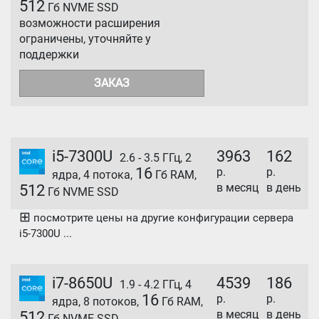
512
Гб NVME SSD
возможности расширения
ограничены, уточняйте у
поддержки
ЗАКАЗ
i5-7300U
3963
162
2.6 - 3.5 ГГц, 2
16
р.
р.
ядра, 4 потока,
Гб RAM,
в месяц
в день
512
Гб NVME SSD
⊞
посмотрите цены на другие конфигурации сервера
i5-7300U ...
i7-8650U
4539
186
1.9 - 4.2 ГГц, 4
16
р.
р.
ядра, 8 потоков,
Гб RAM,
в месяц
в день
512
Гб NVME SSD