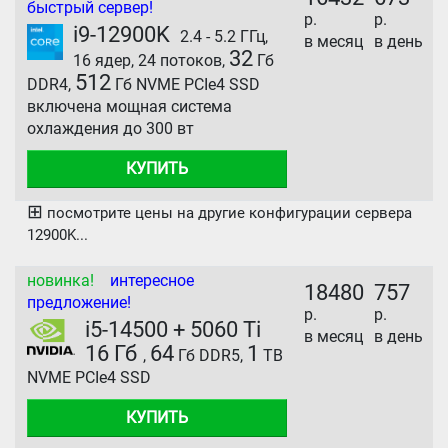
быстрый сервер!
р.
р.
i9-12900K
2.4 - 5.2 ГГц,
в месяц
в день
32
16 ядер, 24 потоков,
Гб
512
DDR4,
Гб NVME PCIe4 SSD
включена мощная система
охлаждения до 300 вт
КУПИТЬ
⊞
посмотрите цены на другие конфигурации сервера
12900K...
новинка!
интересное
18480
757
предложение!
р.
р.
i5-14500 + 5060 Ti
в месяц
в день
16 Гб
64
1
,
Гб DDR5,
TB
NVME PCIe4 SSD
КУПИТЬ