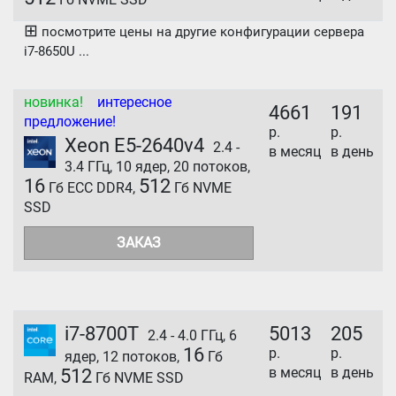
⊞
посмотрите цены на другие конфигурации сервера
i7-8650U ...
новинка!
интересное
4661
191
предложение!
р.
р.
Xeon E5-2640v4
2.4 -
в месяц
в день
3.4 ГГц, 10 ядер, 20 потоков,
16
512
Гб ECC DDR4,
Гб NVME
SSD
ЗАКАЗ
i7-8700T
5013
205
2.4 - 4.0 ГГц, 6
16
р.
р.
ядер, 12 потоков,
Гб
в месяц
в день
512
RAM,
Гб NVME SSD