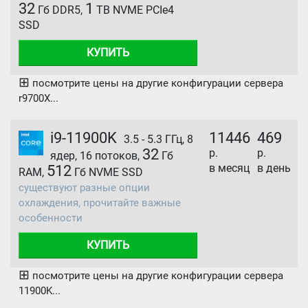
32
1
Гб DDR5,
TB NVME PCIe4
SSD
КУПИТЬ
⊞
посмотрите цены на другие конфигурации сервера
r9700X...
i9-11900K
11446
469
3.5 - 5.3 ГГц, 8
32
р.
р.
ядер, 16 потоков,
Гб
в месяц
в день
512
RAM,
Гб NVME SSD
существуют разные опции
охлаждения, прочитайте важные
особенности
КУПИТЬ
⊞
посмотрите цены на другие конфигурации сервера
11900K...