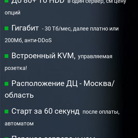
До 80+ Тб HDD
в один сервер, см цену
опций
Гигабит
- 30 Тб/мес, далее платно или
200Мб,
анти-DDoS
Встроенный KVM,
управляемая
розетка!
Расположение ДЦ - Москва/
область
Старт за 60 секунд
после оплаты,
автоматом