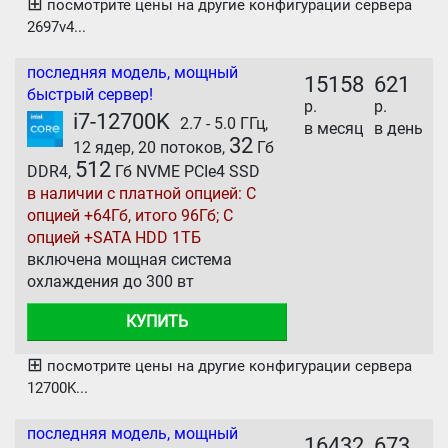
⊞
посмотрите цены на другие конфигурации сервера
2697v4...
последняя модель, мощный
15158
621
быстрый сервер!
р.
р.
i7-12700K
2.7 - 5.0 ГГц,
в месяц
в день
32
12 ядер, 20 потоков,
Гб
512
DDR4,
Гб NVME PCIe4 SSD
в наличии с платной опцией: С
опцией +64Гб, итого 96Гб; С
опцией +SATA HDD 1ТБ
включена мощная система
охлаждения до 300 вт
КУПИТЬ
⊞
посмотрите цены на другие конфигурации сервера
12700K...
последняя модель, мощный
16432
673