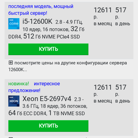
последняя модель, мощный
12611
517
быстрый сервер!
р.
р.
i5-12600K
2.8 - 4.9 ГГц,
в месяц
в день
32
10 ядер, 16 потоков,
Гб
512
DDR4,
Гб NVME PCIe4 SSD
КУПИТЬ
⊞
посмотрите цены на другие конфигурации сервера
12600K...
новинка!
интересное
12611
517
предложение!
р.
р.
Xeon E5-2697v4
2.3 -
в месяц
в день
3.6 ГГц, 18 ядер, 36 потоков,
64
1
Гб ECC DDR4,
TB NVME SSD
КУПИТЬ