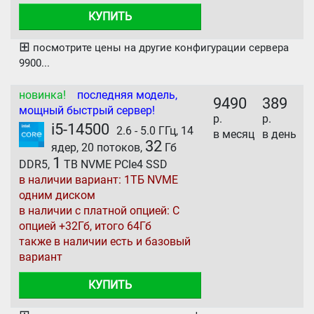
КУПИТЬ
⊞
посмотрите цены на другие конфигурации сервера
9900...
новинка!
последняя модель,
9490
389
мощный быстрый сервер!
р.
р.
i5-14500
2.6 - 5.0 ГГц, 14
в месяц
в день
32
ядер, 20 потоков,
Гб
1
DDR5,
TB NVME PCIe4 SSD
в наличии вариант: 1ТБ NVME
одним диском
в наличии с платной опцией: С
опцией +32Гб, итого 64Гб
также в наличии есть и базовый
вариант
КУПИТЬ