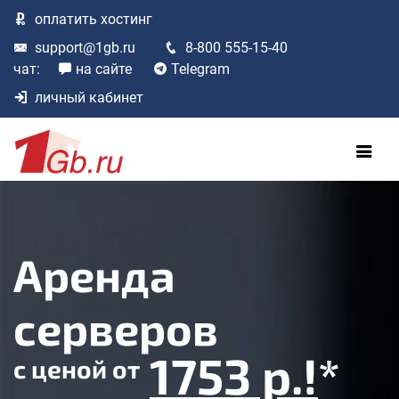
оплатить
хостинг
support@1gb.ru
8-800 555-15-40
чат:
на сайте
Telegram
личный кабинет
Аренда
серверов
1753 р.!
*
с ценой
от