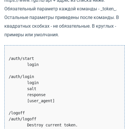
https://www.1gb.ru/api + адрес из списка ниже.
Обязательный параметр каждой команды - _token_.
Остальные параметры приведены после команды. В
квадратных скобках - не обязательные. В круглых -
примеры или умолчания.
/auth/start

	login

/auth/login

	login

	salt

	response

	[user_agent]

/logoff

/auth/logoff

	Destroy current token.
