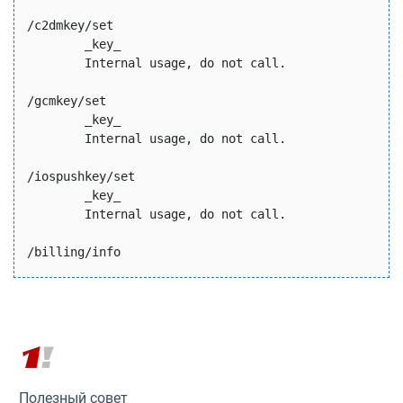
/c2dmkey/set

	_key_

	Internal usage, do not call.

/gcmkey/set

	_key_

	Internal usage, do not call.

/iospushkey/set

	_key_

	Internal usage, do not call.

/billing/info

/billing/limits

/billing/balance

/billing/balance.lic

Полезный совет
/billing/debt
