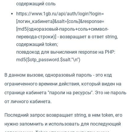
содержащий соль
https://www.1gb.ru/api/auth/login?login=
[логин_кабинета]&salt=[соль]&response=
[md5(одноразовый-пароль+соль+символ-
перевода-строки)] - возвращает в ответ string,
содержащий token;
псевдокод для вычисления response на PHP:
md5($otp_password.$salt."\n")
В данном вызове, одноразовый пароль - это код
ограниченного времени действия, который виден на
странице кабинета "пароли на ресурсы". Это не пароль
от личного кабинета.
Последний запрос возвращает string, в нем token, его
нужно запомнить и использовать для последующей