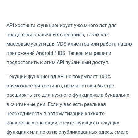
/updates/list

	_key_ - first ID or 0 to show all

API хостинга функционирует уже много лет для
/updates/last

поддержки различных сценариев, таких как
массовые услуги для VDS клиентов или работа наших
/vds/list

	[_key_] - /vds/list|id

приложений Android / IOS. Теперь мы решили
предоставить к этим API публичный доступ.
/vds/ip/list

	[_key_] - /vds/list|id

Текущий функционал API не покрывает 100%
/vds/templates-list

возможностей хостинга, но мы готовы быстро
расширить его для нужного функционала буквально
/vds/create

	[type] (vds.dynamic) vz1|vz2|vz3|vz4|vz5|vds.dynamic|vds.dynamic.nv

в считанные дни. Если у вас есть реальная
	[cr_hvmem] (2048)

необходимость в автоматизации каких-то
	[cr_hvdsk] (30)

конкретных операций, отсутствующих в текущих
	[cr_hvcpu] (2)

	[template] (win2012R2x64)

функциях или пока не опубликованных здесь, смело
	[force_memo]
