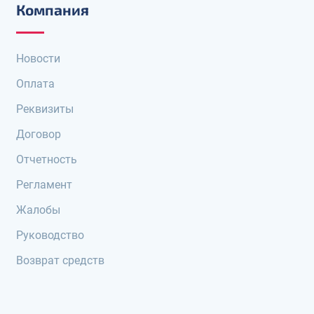
Компания
Новости
Оплата
Реквизиты
Договор
Отчетность
Регламент
Жалобы
Руководство
Возврат средств