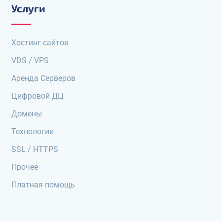
Услуги
Хостинг сайтов
VDS / VPS
Аренда Серверов
Цифровой ДЦ
Домены
Технологии
SSL / HTTPS
Прочее
Платная помощь