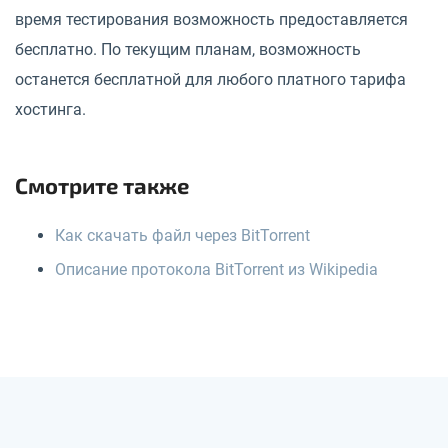
время тестирования возможность предоставляется
бесплатно. По текущим планам, возможность
останется бесплатной для любого платного тарифа
хостинга.
Смотрите также
Как скачать файл через BitTorrent
Описание протокола BitTorrent из Wikipedia