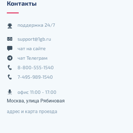
Контакты
поддержка 24/7
support@1gb.ru
чат на сайте
чат Телеграм
8-800-555-1540
7-495-989-1540
офис 11:00 - 17:00
Москва, улица Рябиновая
адрес и карта проезда