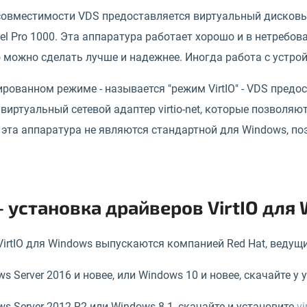
совместимости VDS предоставляется виртуальный дисковы
tel Pro 1000. Эта аппаратура работает хорошо и в нетреб
о можно сделать лучше и надежнее. Иногда работа с устр
рованном режиме - называется "режим VirtIO" - VDS пред
i и виртуальный сетевой адаптер virtio-net, которые позво
 эта аппаратура не являются стандартной для Windows, п
 - установка драйверов VirtIO для
irtIO для Windows выпускаются компанией Red Hat, ведущ
s Server 2016 и новее, или Windows 10 и новее, скачайте у
s Server 2012 R2 или Windows 8.1, скачайте и установите
vi