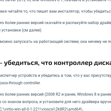
вке читайте то, что пишет вам инсталятор, чтобы убедитьс
s более ранних версий скачайте и распакуйте набор драй
 установки (см далее).
 можно запускать на работающей системе, она ничему не 
- убедиться, что контроллер диск
испетчер устройств и убедитесь в том, что у вас присутст
pass-through controller.
s более ранних версий (2008 R2 и ранее, Windows 8 и ранее
 со знаком вопроса, и установите для него драйвера вруч
:\virtio-win-all-0-1-221\vioscsi\2k8R2\amd64\.