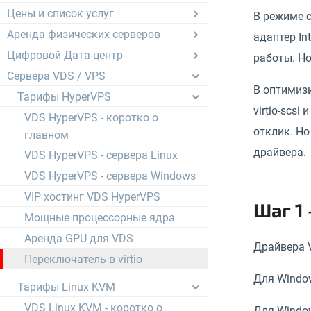
Цены и список услуг
В режиме 
Аренда физических серверов
адаптер In
Цифровой Дата-центр
работы. Н
Сервера VDS / VPS
В оптимизи
Тарифы HyperVPS
virtio-scs
VDS HyperVPS - коротко о
отклик. Но
главном
драйвера.
VDS HyperVPS - сервера Linux
VDS HyperVPS - сервера Windows
VIP хостинг VDS HyperVPS
Шаг 1
Мощные процессорные ядра
Аренда GPU для VDS
Драйвера V
Переключатель в virtio
Для Window
Тарифы Linux KVM
VDS Linux KVM - коротко о
Для Window