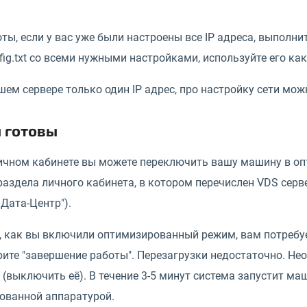
ты, если у вас уже были настроены все IP адреса, выполните к
fig.txt со всеми нужными настройками, используйте его ка
шем сервере только один IP адрес, про настройку сети мож
ы готовы
ичном кабинете вы можете переключить вашу машину в опт
здела личного кабинета, в котором перечислен VDS серве
Дата-Центр").
, как вы включили оптимизированный режим, вам потребуе
рите "завершение работы". Перезагрузки недостаточно. Н
(выключить её). В течение 3-5 минут система запустит ма
ованной аппаратурой.