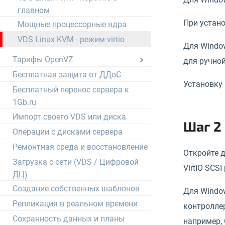
главном
При устано
Мощные процессорные ядра
VDS Linux KVM - режим virtio
Для Window
Тарифы OpenVZ
для ручной
Бесплатная защита от ДДоС
Установку
Бесплатный перенос сервера к
1Gb.ru
Импорт своего VDS или диска
Шаг 2 
Операции с дисками сервера
Ремонтная среда и восстановление
Откройте д
Загрузка с сети (VDS / Цифровой
VirtIO SCSI 
ДЦ)
Создание собственных шаблонов
Для Window
Репликация в реальном времени
контроллер
Сохранность данных и планы
например, C