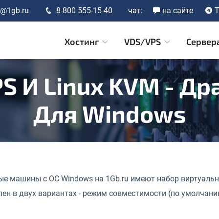
t@1gb.ru
8-800 555-15-40
чат:
на сайте
T
Хостинг
VDS/VPS
Сервер
S И Linux KVM - Дра
Для Windows
ые машины с ОС Windows на 1Gb.ru имеют набор виртуаль
лен в двух вариантах - режим совместимости (по умолчан