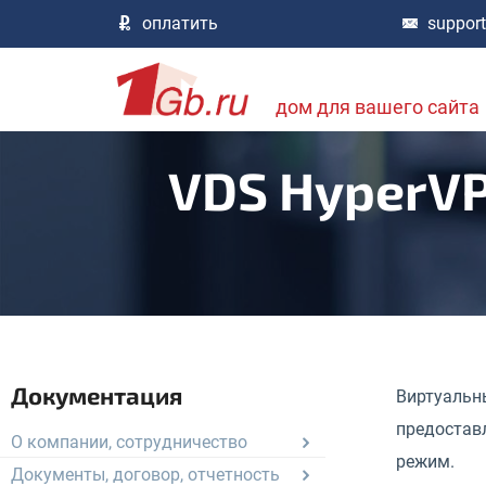
оплатить
suppor
дом для вашего сайта
VDS HyperVP
Документация
Виртуальн
предостав
О компании, сотрудничество
режим.
Документы, договор, отчетность