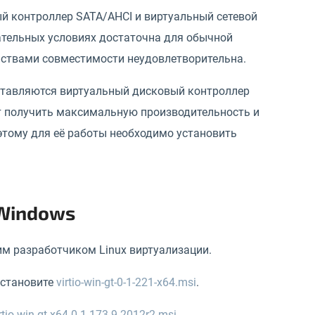
й контроллер SATA/AHCI и виртуальный сетевой
овательных условиях достаточна для обычной
ойствами совместимости неудовлетворительна.
оставляются виртуальный дисковый контроллер
ляют получить максимальную производительность и
оэтому для её работы необходимо установить
 Windows
им разработчиком Linux виртуализации.
 установите
virtio-win-gt-0-1-221-x64.msi
.
rtio-win-gt-x64-0-1-173-9-2012r2.msi
.