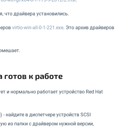
я, что драйвера установились.
веров
virtio-win-all-0-1-221.exe
. Это архив драйверов
помешает.
а готов к работе
вует и нормально работает устройство Red Hat
) - найдите в диспетчере устройств SCSI
ную из папки с драйвером нужной версии,