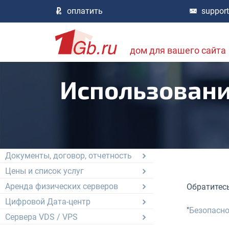
оплатить
suppor
дом для вашего сайта
Использовани
Документация
О компании, сотрудничество
Документы, договор, отчетность
Цены и список услуг
Аренда физических серверов
Обратитесь
Цифровой Дата-центр
"
Безопасно
Сервера VDS / VPS