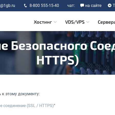
t@1gb.ru
8-800 555-15-40
чат:
на сайте
T
Хостинг
VDS/VPS
Сервер
е Безопасного Соед
HTTPS)
 к этому документу:
е соединение (SSL / HTTPS)
"