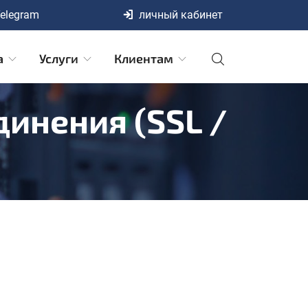
elegram
личный кабинет
а
Услуги
Клиентам
инения (SSL /