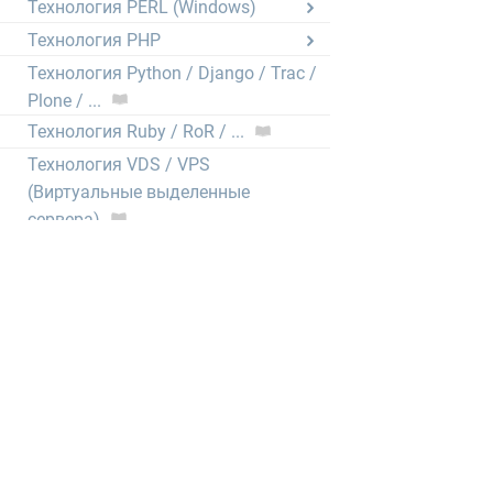
Технология PERL (Windows)
Технология PHP
Технология Python / Django / Trac /
Plone / ...
Технология Ruby / RoR / ...
Технология VDS / VPS
(Виртуальные выделенные
сервера)
Электронная почта
CRON (выполнение скриптов по
расписанию)
Нормативные документы
1GbWiki - Wiki нашего хостинга
тысячи статей от администраторов,
описывающих любые мелочи